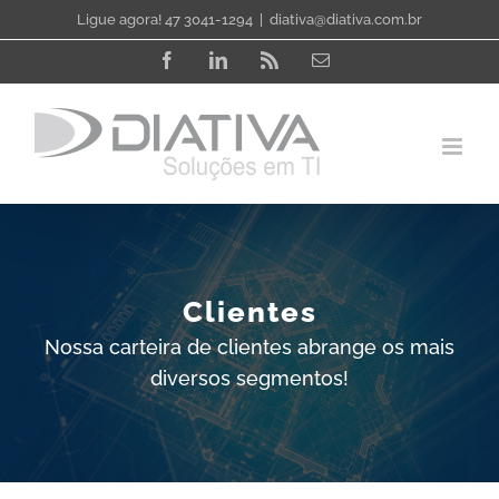
Skip
Ligue agora! 47 3041-1294
|
diativa@diativa.com.br
to
Facebook
LinkedIn
Rss
Email
content
Clientes
Nossa carteira de clientes abrange os mais
diversos segmentos!