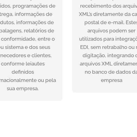
nformações de forma
ficam armazenadas e
idos, programações de
recebimento dos arqui
mática, livre de erros e
disponíveis para sere
trega, informações de
XML’s diretamente da ca
roporciona diversos
integradas pelo DIATI
dutos, informações de
postal de e-mail. Este
troles que permitem o
ViaEDI no seu sistema E
alagens, relatórios de
arquivos podem ser
companhamento de
 conformidade, entre o
utilizados para integraç
tregas com cálculo de
SAIBA MAIS
eu sistema e dos seus
EDI, sem retrabalho ou 
ciência por meio do EDI.
rnecedores e clientes,
digitação, integrando 
conforme leiautes
arquivos XML diretame
SAIBA MAIS
definidos
no banco de dados d
rnacionalmente ou pela
empresa
sua empresa.