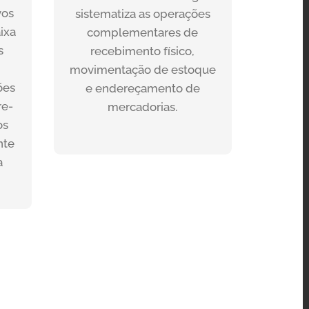
eficiência, segurança e
vos
sistematiza as operações
m
confiabilidade destes
ixa
complementares de
VA
processos. Trabalhamos
s
recebimento físico,
RP.
com a tecnologia RFID
movimentação de estoque
(etiqueta inteligente)
ões
e endereçamento de
re-
mercadorias.
SAIBA MAIS
os
nte
a