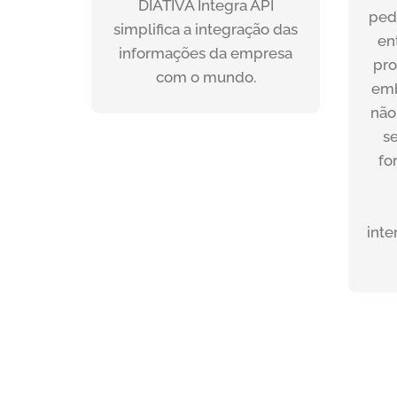
DIATIVA Integra API
i
total controle.
ped
simplifica a integração das
auto
en
informações da empresa
p
pro
SAIBA MAIS
com o mundo.
con
emb
a
não
en
s
efi
fo
inte