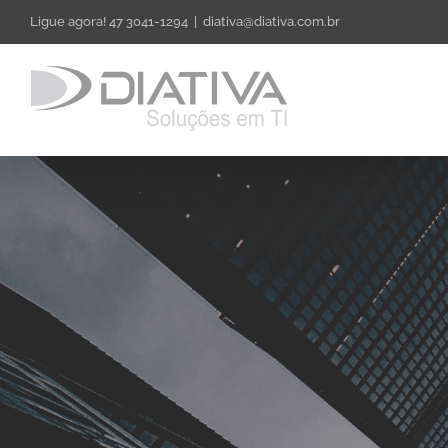
Skip
Ligue agora! 47 3041-1294
|
diativa@diativa.com.br
to
content