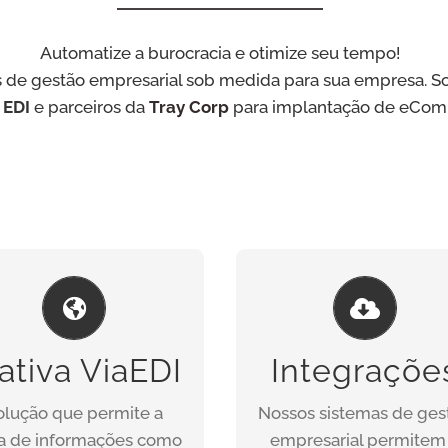
Automatize a burocracia e otimize seu tempo!
as de gestão empresarial sob medida para sua empresa. S
a
EDI
e parceiros da
Tray Corp
para implantação de eCom
DIATIVA VIAEDI
ativa ViaEDI
Integraçõe
ite o retrabalho e re-
INTEGRAÇÕES
digitação. O DIATIVA
olução que permite a
Nossos sistemas de ges
Via*EDI integra
Documentos como NF-
ca de informações como
empresarial permitem