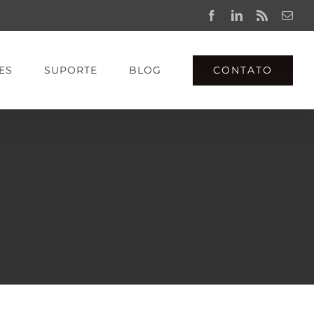
Facebook
LinkedIn
Rss
Emai
CONTATO
ES
SUPORTE
BLOG