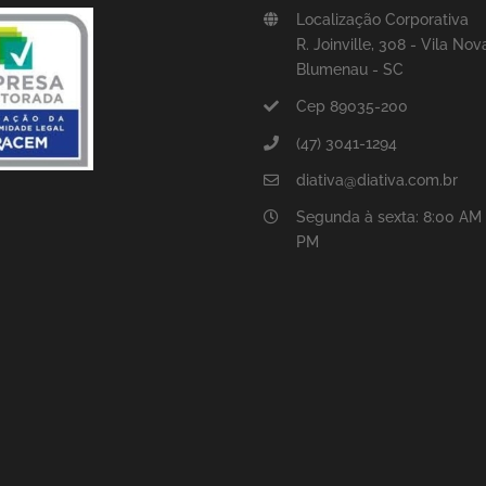
Localização Corporativa
R. Joinville, 308 - Vila Nov
Blumenau - SC
Cep 89035-200
(47) 3041-1294
diativa@diativa.com.br
Segunda à sexta: 8:00 AM 
PM