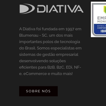
A Diativa foi fundada em 1997 em
Blumenau - SC, um dos mais
importantes polos de tecnologia
do Brasil. Somos especialistas em
sistemas de gestão empresarial
desenvolvendo soluções
eficientes para B2B, B2C, EDi, NF-
e, eCommerce e muito mais!
SOBRE NÓS