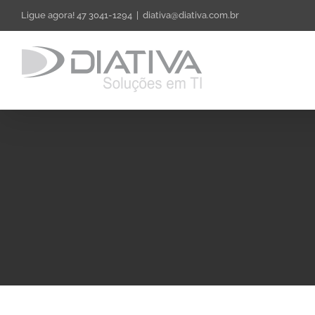
Skip
Ligue agora! 47 3041-1294
|
diativa@diativa.com.br
to
content