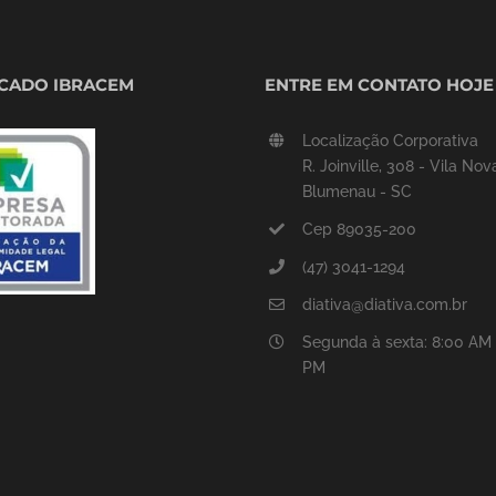
ICADO IBRACEM
ENTRE EM CONTATO HOJE
Localização Corporativa
R. Joinville, 308 - Vila Nov
Blumenau - SC
Cep 89035-200
(47) 3041-1294
diativa@diativa.com.br
Segunda à sexta: 8:00 AM 
PM