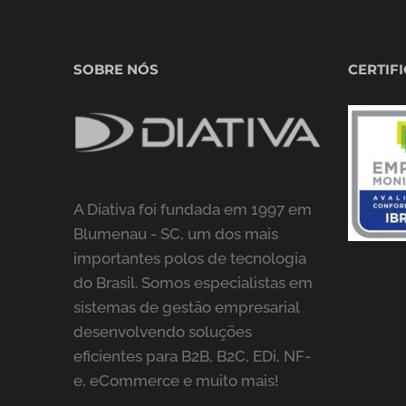
SOBRE NÓS
CERTIF
A Diativa foi fundada em 1997 em
Blumenau - SC, um dos mais
importantes polos de tecnologia
do Brasil. Somos especialistas em
sistemas de gestão empresarial
desenvolvendo soluções
eficientes para B2B, B2C, EDi, NF-
e, eCommerce e muito mais!