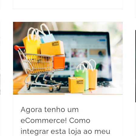
Agora tenho um eCommerce! Como integrar esta loja ao meu ERP?
Agora tenho um
eCommerce! Como
integrar esta loja ao meu