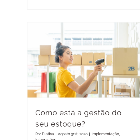
Como está a gestão do seu estoque?
Como está a gestão do
seu estoque?
Por
Diativa
|
agosto 31st, 2020
|
Implementação
,
Integrações