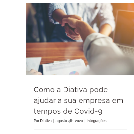
Como a Diativa pode ajudar a sua empresa em tempos de Covid-9
Como a Diativa pode
ajudar a sua empresa em
tempos de Covid-9
Por
Diativa
|
agosto 4th, 2020
|
Integrações