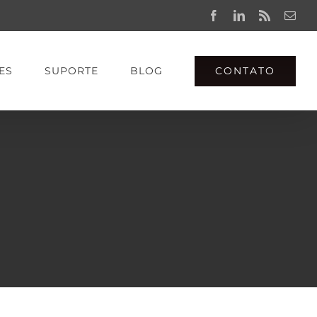
Facebook
LinkedIn
Rss
Emai
CONTATO
ES
SUPORTE
BLOG