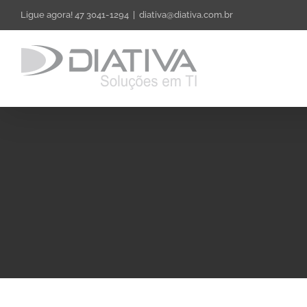
Skip
Ligue agora! 47 3041-1294
|
diativa@diativa.com.br
to
content