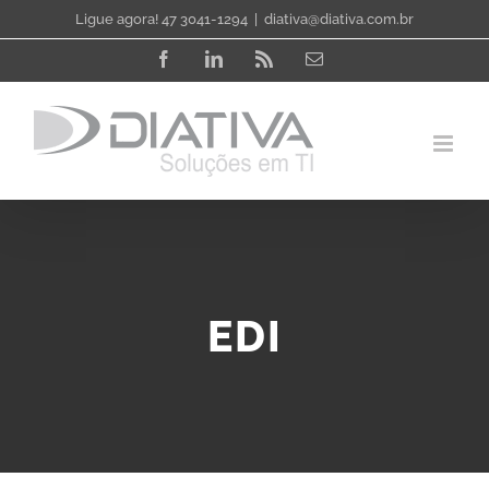
Skip
Ligue agora! 47 3041-1294
|
diativa@diativa.com.br
to
Facebook
LinkedIn
Rss
Email
content
EDI