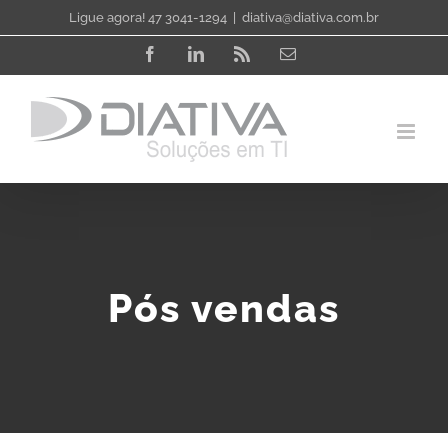
Skip
Ligue agora! 47 3041-1294
|
diativa@diativa.com.br
to
Facebook
LinkedIn
Rss
Email
content
Pós vendas